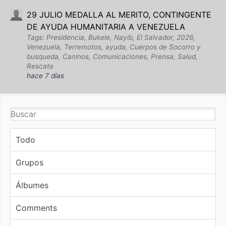
29 JULIO MEDALLA AL MERITO, CONTINGENTE
DE AYUDA HUMANITARIA A VENEZUELA
Tags: Presidencia, Bukele, Nayib, El Salvador, 2026,
Venezuela, Terremotos, ayuda, Cuerpos de Socorro y
busqueda, Caninos, Comunicaciones, Prensa, Salud,
Rescate
hace 7 días
Todo
Grupos
Álbumes
Comments