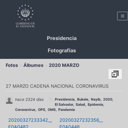
Presidencia
Fotografías
Fotos
Álbumes
2020 MARZO
27 MARZO CADENA NACIONAL CORONAVIRUS
hace 2324 días
Presidencia
Bukele
Nayib
2020
El Salvador
Salud
Epidemia
Coronavirus
OPS
OMS
Pandemia
20200327233342__
20200327232356__
E0A0482...
E0A0448...