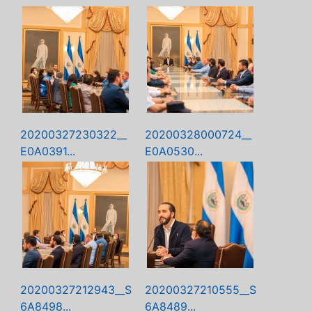
20200327230322__
20200328000724__
E0A0391...
E0A0530...
20200327212943__S
20200327210555__S
6A8498...
6A8489...