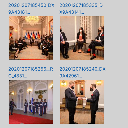
20201207185450_DX
20201207185335_D
9A43181...
X9A43141...
20201207185256__R
20201207185240_DX
G_4831...
9A42961...