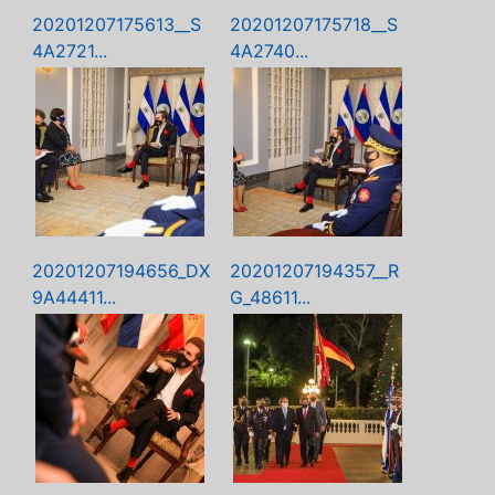
20201207175613__S
20201207175718__S
4A2721...
4A2740...
20201207194656_DX
20201207194357__R
9A44411...
G_48611...