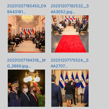
20201207185450_DX
20201207192532__S
9A43181...
4A3052.jpg...
20201207194318__M
20201207175524__S
G_3889.jpg...
4A2707...