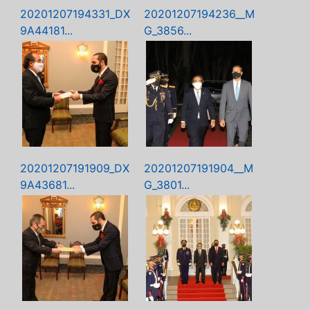
20201207194331_DX
20201207194236__M
9A44181...
G_3856...
20201207191909_DX
20201207191904__M
9A43681...
G_3801...