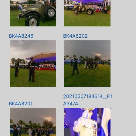
BK4A8246
BK4A8202
20210507184614__E1
BK4A8201
A3474...