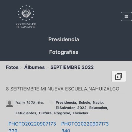
Presidencia
Fotografías
Fotos
Álbumes
SEPTIEMBRE 2022
8 SEPTIEMBRE MI NUEVA ESCUELA,NAHUIZALCO
hace 1428 días
Presidencia
Bukele
Nayib
El Salvador
2022
Educacion
Estudientes
Cultura
Progreso
Escuelas
PHOTO20220907173
PHOTO20220907173
339
340