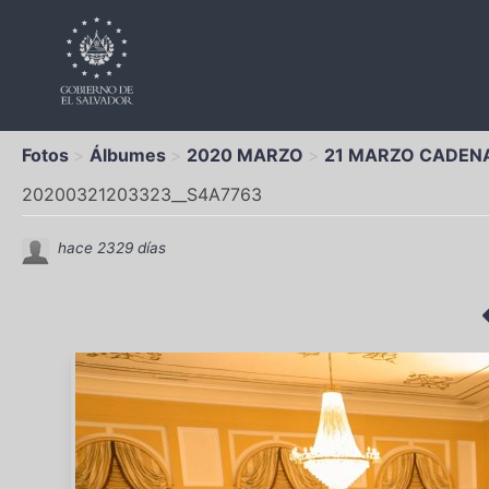
Fotos
Álbumes
2020 MARZO
21 MARZO CADENA
20200321203323__S4A7763
hace 2329 días