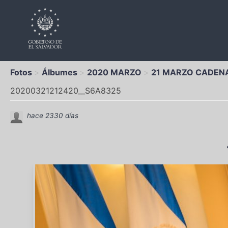
Fotos
Álbumes
2020 MARZO
21 MARZO CADENA
20200321212420__S6A8325
hace 2330 días