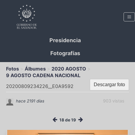
Presidencia
Fotografías
Fotos
Álbumes
2020 AGOSTO
9 AGOSTO CADENA NACIONAL
Descargar foto
20200809234226__E0A9592
903 vistas
hace 2191 días
18 de 19