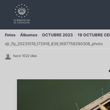
Fotos
Álbumes
OCTUBRE 2023
19 OCTUBRE CE
dji_fly_20231019_172918_839_1697758290306_photo
hace 1022 días