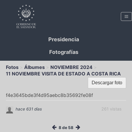
Presidencia
Fotografías
Fotos
Álbumes
NOVIEMBRE 2024
11 NOVIEMBRE VISITA DE ESTADO A COSTA RICA
Descargar foto
f4e3645bde3f4d95aebc8b35692fe08f
261 vistas
hace 631 días
8 de 58