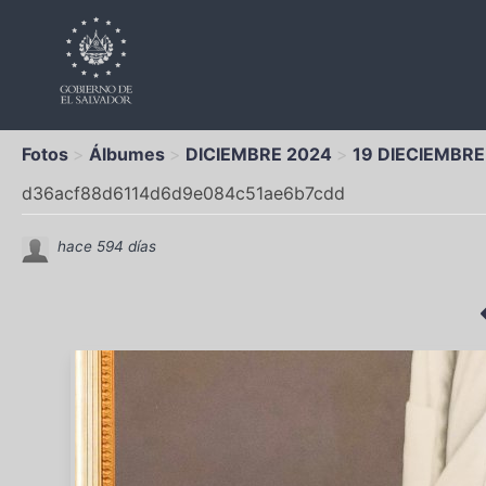
Fotos
Álbumes
DICIEMBRE 2024
19 DIECIEMBR
d36acf88d6114d6d9e084c51ae6b7cdd
hace 594 días