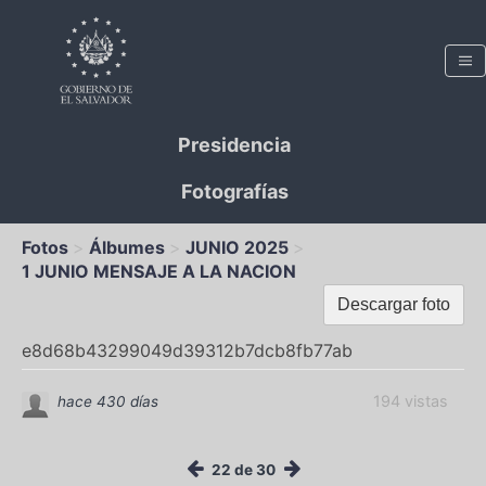
Presidencia
Fotografías
Fotos
Álbumes
JUNIO 2025
1 JUNIO MENSAJE A LA NACION
Descargar foto
e8d68b43299049d39312b7dcb8fb77ab
194 vistas
hace 430 días
22 de 30