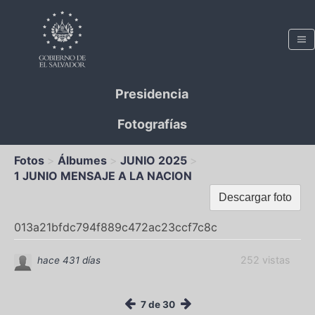
Presidencia
Fotografías
Fotos
Álbumes
JUNIO 2025
1 JUNIO MENSAJE A LA NACION
Descargar foto
013a21bfdc794f889c472ac23ccf7c8c
252 vistas
hace 431 días
7 de 30