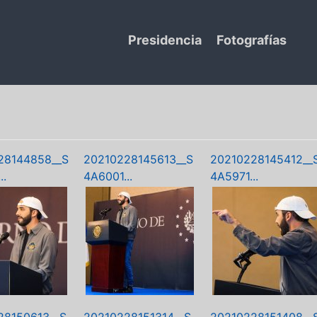
Presidencia
Fotografías
28144858__S
20210228145613__S
20210228145412__
..
4A6001...
4A5971...