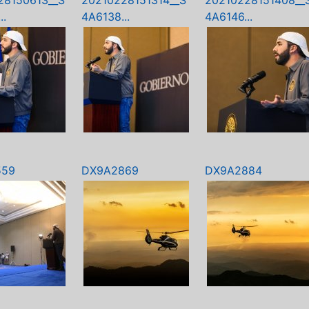
28150613__S
20210228151314__S
20210228151408__
..
4A6138...
4A6146...
559
DX9A2869
DX9A2884