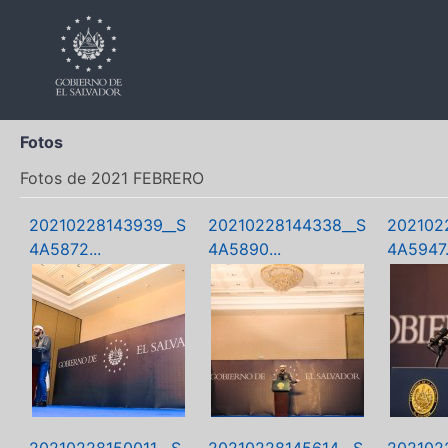
Fotos
Fotos de 2021 FEBRERO
20210228143939__S
20210228144338__S
202102
4A5872...
4A5890...
4A5947.