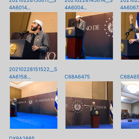
20210228150011__S
20210228145614__S
202102
4A6014...
4A6004...
4A6067.
20210228151522__S
4A6158...
C68A6475
C68A6
DX9A2885