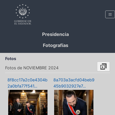
Presidencia
Fotografías
Fotos
Fotos de NOVIEMBRE 2024
8f8cc17a2c0e4304b
8a703a3acfd04beb9
2a0bfa77f541...
45b9032927e7...