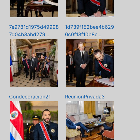
7e9781d1975d49998
1d739f152bee4b629
7d04b3abd279...
0c0f13f10b8c...
Condecoracion21
ReunionPrivada3