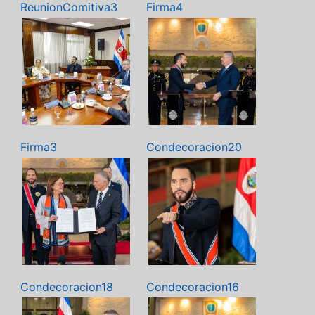
ReunionComitiva3
Firma4
Firma3
Condecoracion20
Condecoracion18
Condecoracion16