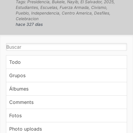
Tags: Presidencia, Bukele, Nayib, El Salvador, 2025,
Estudiantes, Escuelas, Fuerza Armada, Civismo,
Pueblo, Independencia, Centro America, Desfiles,
Celebracion
hace 327 días
Todo
Grupos
Álbumes
Comments
Fotos
Photo uploads