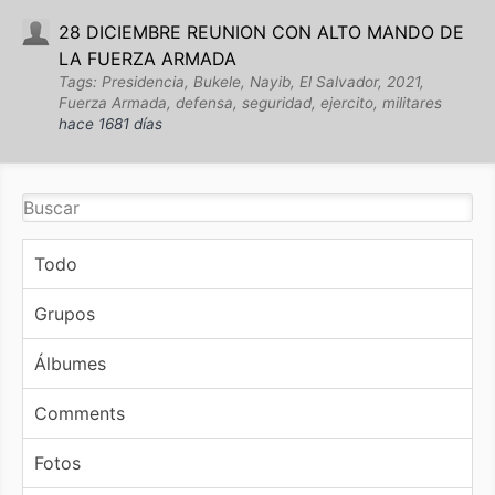
28 DICIEMBRE REUNION CON ALTO MANDO DE
LA FUERZA ARMADA
Tags: Presidencia, Bukele, Nayib, El Salvador, 2021,
Fuerza Armada, defensa, seguridad, ejercito, militares
hace 1681 días
Todo
Grupos
Álbumes
Comments
Fotos