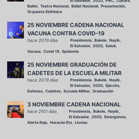
El Salvador
2020
PNC
Cultura
Ballet
Teatro Nacional
Ballet Nacional
Presentación
Orquesta Sinfónica
25 NOVIEMBRE CADENA NACIONAL
VACUNA CONTRA COVID-19
hace 2079 días
Presidencia
Bukele
Nayib
El Salvador
2020
Salud
Vacuna
Covid 19
Epidemia
25 NOVIEMBRE GRADUACIÓN DE
CADETES DE LA ESCUELA MILITAR
hace 2079 días
Presidencia
Bukele
Nayib
El Salvador
2020
Ejército
Defensa
Cadetes
Escuela Militar
Graduación
3 NOVIEMBRE CADENA NACIONAL
hace 2101 días
Presidencia
Bukele
Nayib
El Salvador
2020
Emergencia
Alerta Roja
Huracán Eta
Lluvias