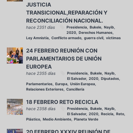
JUSTICIA
TRANSICIONAL,REPARACIÓN Y
RECONCILIACIÓN NACIONAL.
hace 2351 días
Presidencia
Bukele
Nayib
2020
Derechos Humanos
Ley Amnistía
Conflicto armado
guerra civil
víctimas
24 FEBRERO REUNIÓN CON
PARLAMENTARIOS DE UNIÓN
EUROPEA
hace 2355 días
Presidencia
Bukele
Nayib
El Salvador
2020
Diputados
Parlamentarios
Europa
Unión Europea
Relaciones Exteriores
Cancillería
18 FEBRERO RETO RECICLA
hace 2358 días
Presidencia
Bukele
Nayib
El Salvador
2020
Recicla
Reto
Plástico
Medio Ambiente
Planeta Verde
20 FEBRERO XXXIV REUNIÓN DE