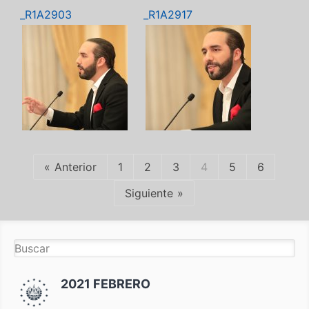
_R1A2903
_R1A2917
Anterior
1
2
3
4
5
6
Siguiente
2021 FEBRERO