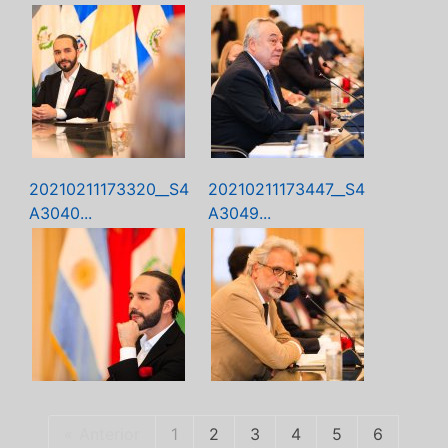
20210211173320__S4
20210211173447__S4
A3040...
A3049...
Anterior
1
2
3
4
5
6