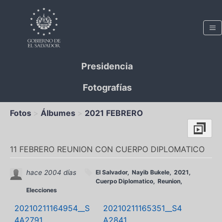
Presidencia
Fotografías
Fotos
Álbumes
2021 FEBRERO
11 FEBRERO REUNION CON CUERPO DIPLOMATICO
hace 2004 días
El Salvador
Nayib Bukele
2021
Cuerpo Diplomatico
Reunion
Elecciones
20210211164954__S
20210211165351__S4
4A2791...
A2841...