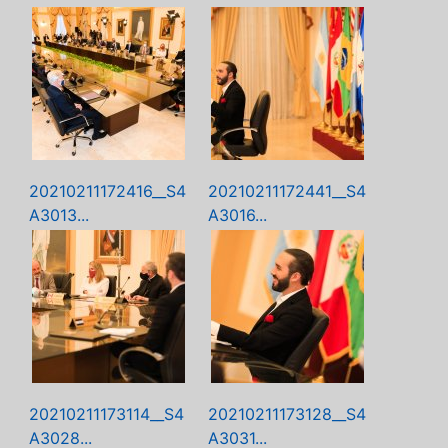
20210211172416__S4
20210211172441__S4
A3013...
A3016...
20210211173114__S4
20210211173128__S4
A3028...
A3031...