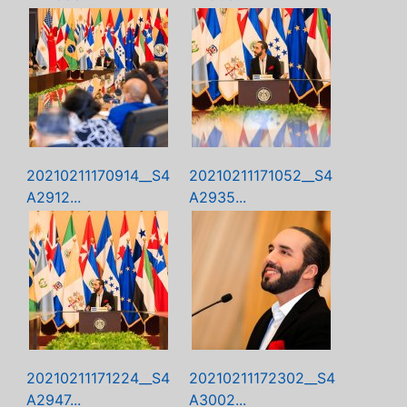
20210211170914__S4
20210211171052__S4
A2912...
A2935...
20210211171224__S4
20210211172302__S4
A2947...
A3002...