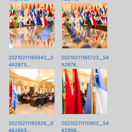
20210211165643__S
20210211165723__S4
4A2873...
A2878...
20210211165828__S
20210211170902__S4
4A2883...
A2908...