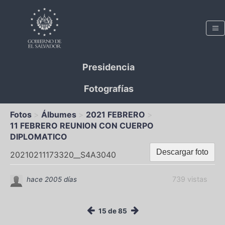
Presidencia
Fotografías
Fotos
Álbumes
2021 FEBRERO
11 FEBRERO REUNION CON CUERPO
DIPLOMATICO
Descargar foto
20210211173320__S4A3040
739 vistas
hace 2005 días
15 de 85