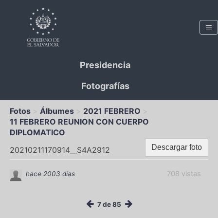
Presidencia
Fotografías
Fotos
Álbumes
2021 FEBRERO
11 FEBRERO REUNION CON CUERPO
DIPLOMATICO
Descargar foto
20210211170914__S4A2912
708 vistas
hace 2003 días
7 de 85