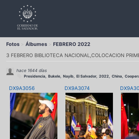
Fotos
Álbumes
FEBRERO 2022
3 FEBRERO BIBLIOTECA NACIONAL,COLOCACION PRIM
hace 1644 días
Presidencia
Bukele
Nayib
El Salvador
2022
China
Cooper
DX9A3056
DX9A3074
DX9A3