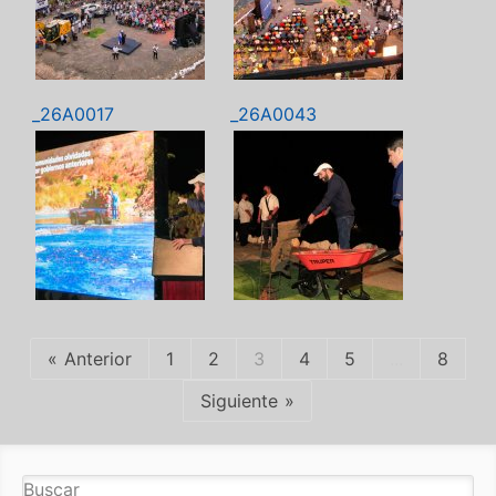
_26A0017
_26A0043
Anterior
1
2
3
4
5
...
8
Siguiente