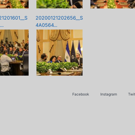
21201601__S
20200121202656__S
..
4A0564...
Facebook
Instagram
Twit