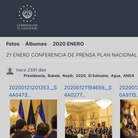
Fotos
Álbumes
2020 ENERO
21 ENERO CONFERENCIA DE PRENSA PLAN NACIONAL
hace 2391 días
Presidencia
Bukele
Nayib
2020
El Salvador
Agua
ANDA
20200121201353__S
20200121194659__S
202001
4A0473...
4A0277...
0A9115..