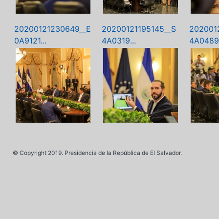
20200121230649__E
20200121195145__S
202001
0A9121...
4A0319...
4A0489.
© Copyright 2019. Presidencia de la República de El Salvador.