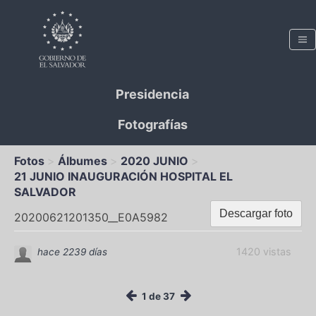
Presidencia
Fotografías
Fotos
Álbumes
2020 JUNIO
21 JUNIO INAUGURACIÓN HOSPITAL EL
SALVADOR
Descargar foto
20200621201350__E0A5982
1420 vistas
hace 2239 días
1 de 37