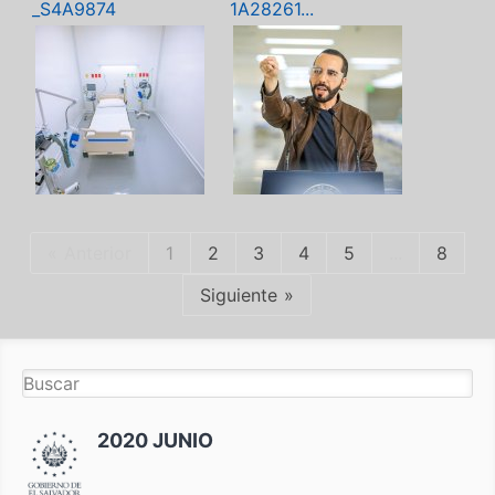
_S4A9874
1A28261...
Anterior
1
2
3
4
5
...
8
Siguiente
2020 JUNIO