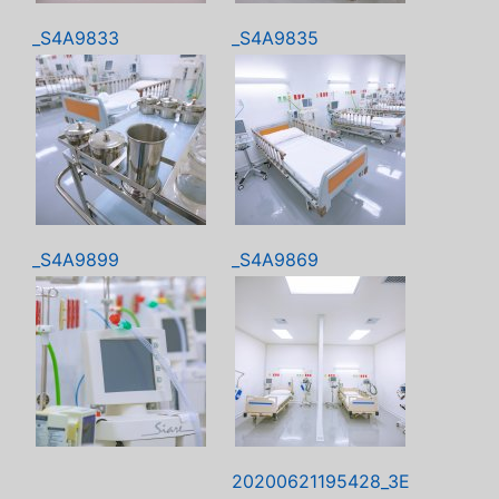
_S4A9833
_S4A9835
_S4A9899
_S4A9869
20200621195428_3E