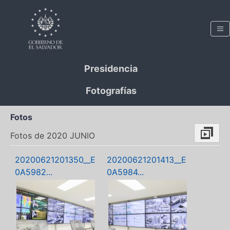
Presidencia
Fotografías
Fotos
Fotos de 2020 JUNIO
20200621201350__E
20200621201413__E
0A5982...
0A5984...