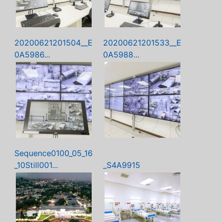
20200621201504__E
20200621201533__E
0A5986...
0A5988...
Sequence0100_05_16
_10Still001...
_S4A9915