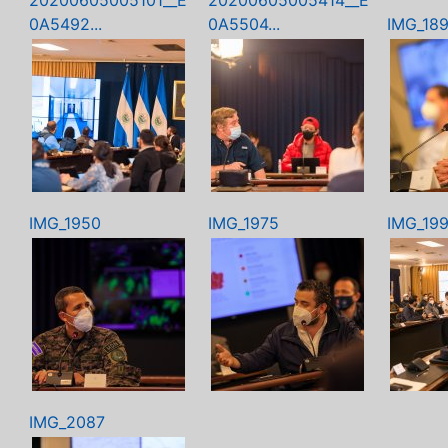
20200605005101__E
20200605005414__E
0A5492...
0A5504...
IMG_18
IMG_1950
IMG_1975
IMG_19
IMG_2087