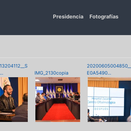
Presidencia
Fotografías
13204112__S
20200605004850_
..
IMG_2130copia
E0A5490...