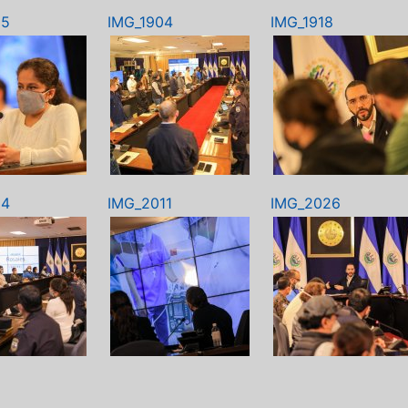
95
IMG_1904
IMG_1918
94
IMG_2011
IMG_2026