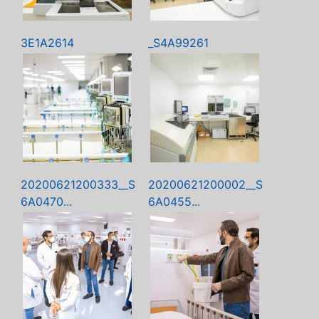
3E1A2614
_S4A99261
20200621200333__S
20200621200002__S
6A0470...
6A0455...