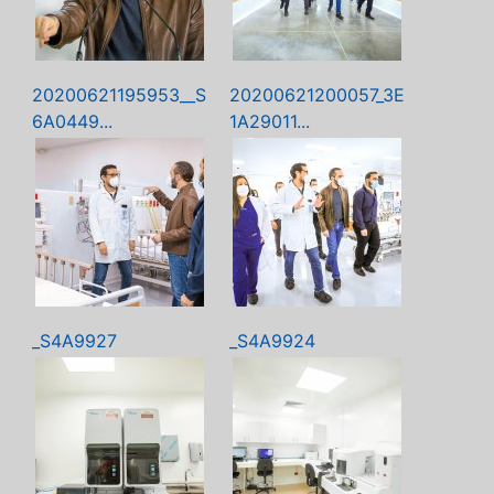
20200621195953__S
20200621200057_3E
6A0449...
1A29011...
_S4A9927
_S4A9924