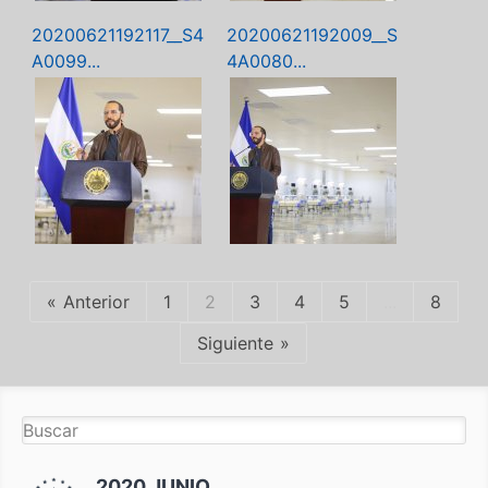
20200621192117__S4
20200621192009__S
A0099...
4A0080...
Anterior
1
2
3
4
5
...
8
Siguiente
2020 JUNIO