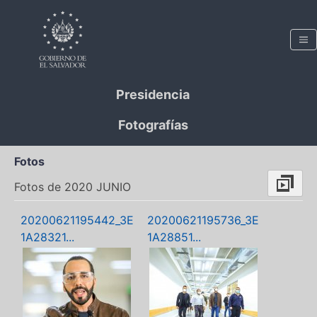
Presidencia
Fotografías
Fotos
Fotos de 2020 JUNIO
20200621195442_3E
20200621195736_3E
1A28321...
1A28851...