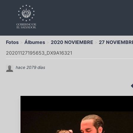
Fotos
Álbumes
2020 NOVIEMBRE
27 NOVIEMBR
20201127195653_DX9A16321
hace 2079 días