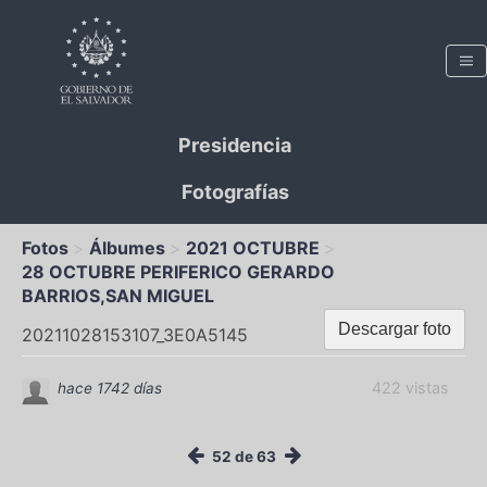
Presidencia
Fotografías
Fotos
Álbumes
2021 OCTUBRE
28 OCTUBRE PERIFERICO GERARDO
BARRIOS,SAN MIGUEL
Descargar foto
20211028153107_3E0A5145
422 vistas
hace 1742 días
52 de 63