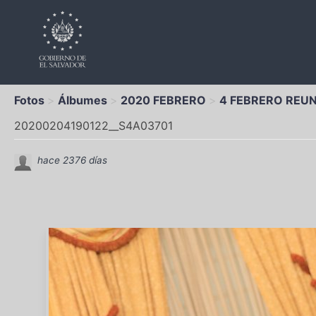
Fotos
Álbumes
2020 FEBRERO
4 FEBRERO REU
20200204190122__S4A03701
hace 2376 días