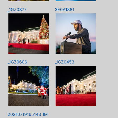
_1GZ0377
3E0A1881
_1GZ0606
_1GZ0453
20210719165143_IM