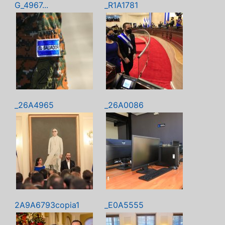
G_4967...
_R1A1781
_26A4965
_26A0086
2A9A6793copia1
_E0A5555