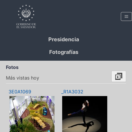
Presidencia
Fotografías
Fotos
Más vistas hoy
3E0A1069
_R1A3032