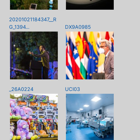
20201021184347__R
G_1394...
DX9A0985
_26A0224
UCI03