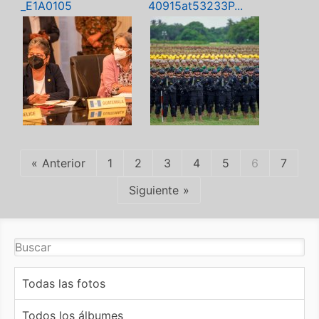
_E1A0105
40915at53233P...
Anterior
1
2
3
4
5
6
7
Siguiente
Todas las fotos
Todos los álbumes