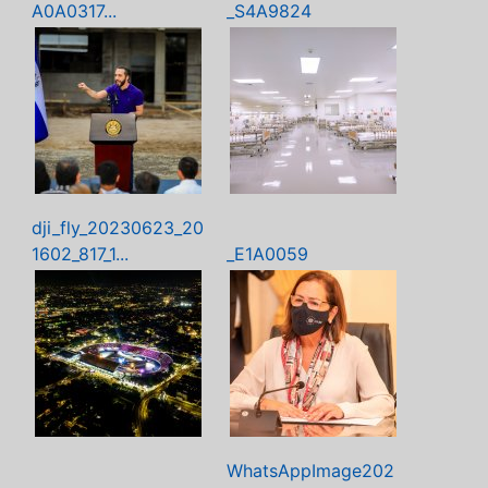
A0A0317...
_S4A9824
dji_fly_20230623_20
1602_817_1...
_E1A0059
WhatsAppImage202