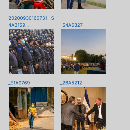
20200930160731__S
4A3159...
_S4A6327
_E1A9769
_26A5212