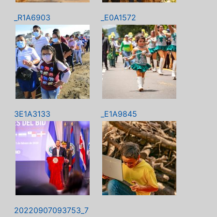
_R1A6903
_E0A1572
3E1A3133
_E1A9845
20220907093753_7