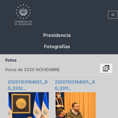
Presidencia
Fotografías
Fotos
Fotos de 2020 NOVIEMBRE
20201103164657__R
20201103164001__R
G_3332...
G_3311...