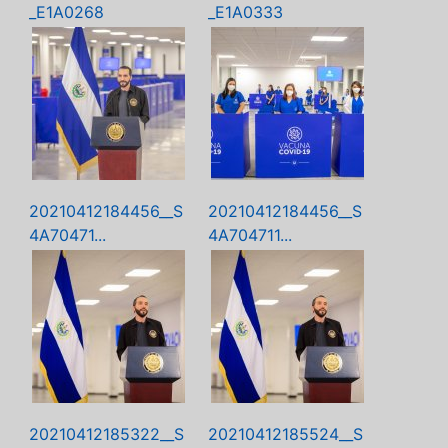
_E1A0268
_E1A0333
20210412184456__S
20210412184456__S
4A70471...
4A704711...
20210412185322__S
20210412185524__S