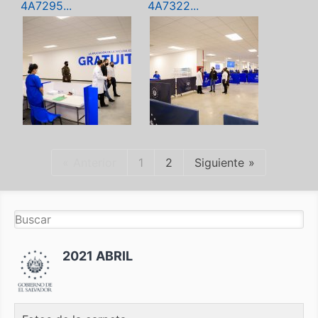
4A7295...
4A7322...
Anterior
1
2
Siguiente
2021 ABRIL