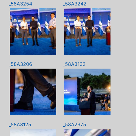
_58A3254
_58A3242
_58A3206
_58A3132
_58A3125
_58A2975