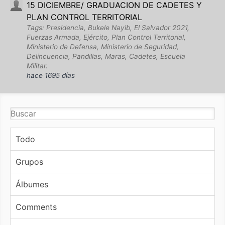
15 DICIEMBRE/ GRADUACION DE CADETES Y
PLAN CONTROL TERRITORIAL
Tags: Presidencia, Bukele Nayib, El Salvador 2021,
Fuerzas Armada, Ejército, Plan Control Territorial,
Ministerio de Defensa, Ministerio de Seguridad,
Delincuencia, Pandillas, Maras, Cadetes, Escuela
Militar.
hace 1695 días
Todo
Grupos
Álbumes
Comments