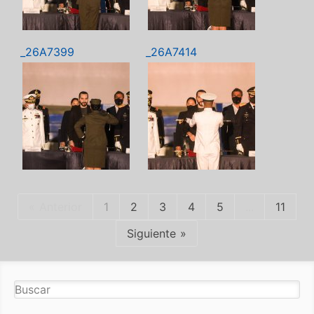
_26A7399
_26A7414
Anterior
1
2
3
4
5
...
11
Siguiente