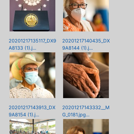
20201217135117_DX9
20201217140435_DX
A8133 (1).j...
9A8144 (1).j...
20201217143913_DX
20201217143332__M
9A8154 (1).j...
G_0181.jpg...