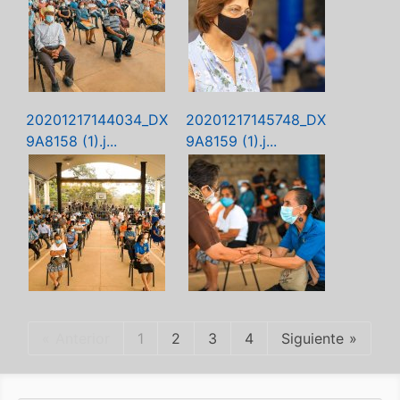
20201217144034_DX
20201217145748_DX
9A8158 (1).j...
9A8159 (1).j...
Anterior
1
2
3
4
Siguiente