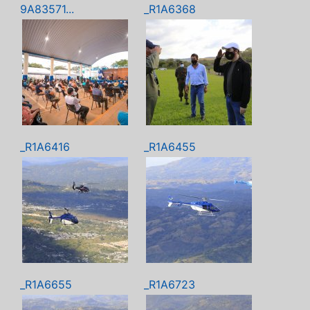
9A83571...
_R1A6368
_R1A6416
_R1A6455
_R1A6655
_R1A6723