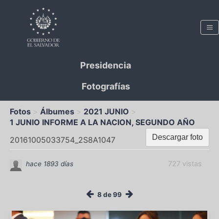
Presidencia
Fotografías
Fotos
Álbumes
2021 JUNIO
1 JUNIO INFORME A LA NACION, SEGUNDO AÑO
Descargar foto
20161005033754_2S8A1047
727 vistas
hace 1893 días
8 de 99