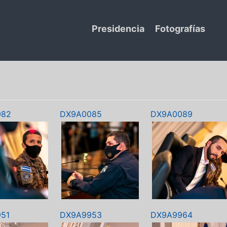
Presidencia
Fotografías
082
DX9A0085
DX9A0089
51
DX9A9953
DX9A9964