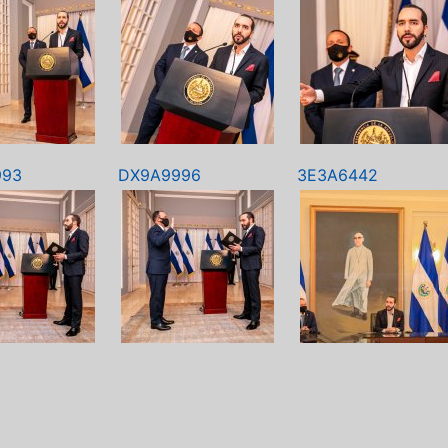
993
DX9A9996
3E3A6442