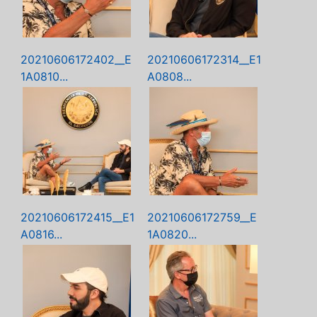
20210606172402__E
20210606172314__E1
1A0810...
A0808...
20210606172415__E1
20210606172759__E
A0816...
1A0820...