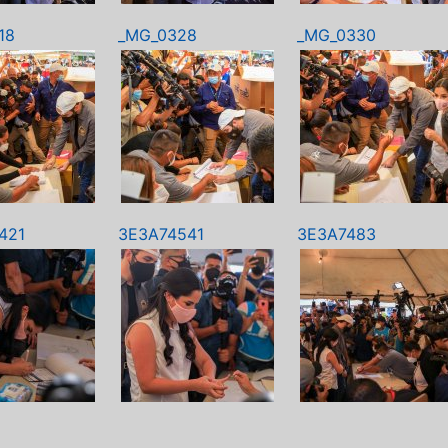
18
_MG_0328
_MG_0330
421
3E3A74541
3E3A7483